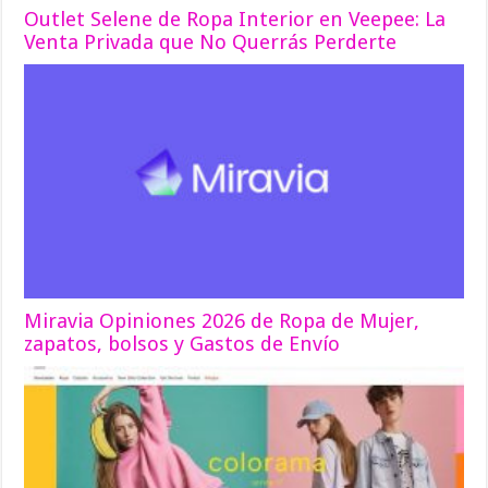
Outlet Selene de Ropa Interior en Veepee: La
Venta Privada que No Querrás Perderte
Miravia Opiniones 2026 de Ropa de Mujer,
zapatos, bolsos y Gastos de Envío