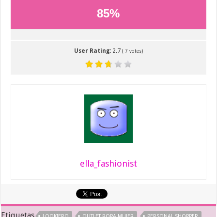
85
%
User Rating:
2.7
(
7
votes)
ella_fashionist
Etiquetas
LOOKIERO
OUTLET ROPA MUJER
PERSONAL SHOPPER