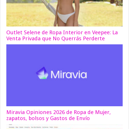
Outlet Selene de Ropa Interior en Veepee: La
Venta Privada que No Querrás Perderte
Miravia Opiniones 2026 de Ropa de Mujer,
zapatos, bolsos y Gastos de Envío