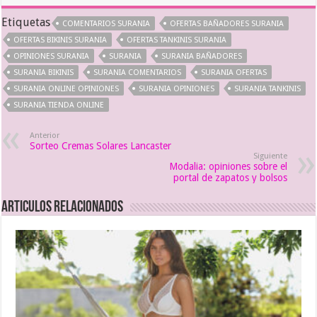
Etiquetas
COMENTARIOS SURANIA
OFERTAS BAÑADORES SURANIA
OFERTAS BIKINIS SURANIA
OFERTAS TANKINIS SURANIA
OPINIONES SURANIA
SURANIA
SURANIA BAÑADORES
SURANIA BIKINIS
SURANIA COMENTARIOS
SURANIA OFERTAS
SURANIA ONLINE OPINIONES
SURANIA OPINIONES
SURANIA TANKINIS
SURANIA TIENDA ONLINE
Anterior
Sorteo Cremas Solares Lancaster
Siguiente
Modalia: opiniones sobre el
portal de zapatos y bolsos
Articulos relacionados