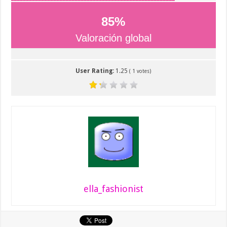
85
%
Valoración global
User Rating:
1.25
(
1
votes)
ella_fashionist