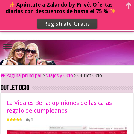
Apúntate a Zalando by Privé: Ofertas
diarias con descuentos de hasta el 75 %
Registrate Gratis
Página principal
>
Viajes y Ocio
>
Outlet Ocio
Outlet Ocio
La Vida es Bella: opiniones de las cajas
regalo de cumpleaños
0