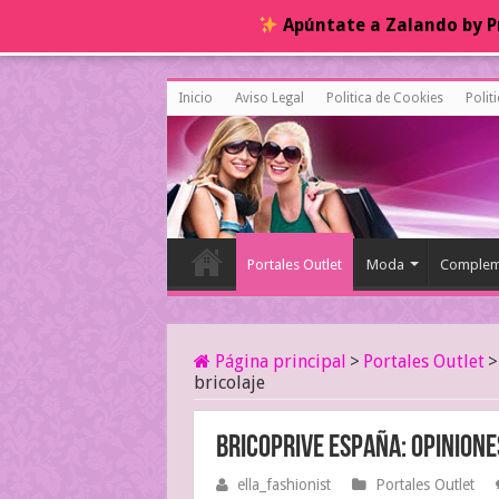
Apúntate a Zalando by Pr
Inicio
Aviso Legal
Politica de Cookies
Polit
Portales Outlet
Moda
Complem
Página principal
>
Portales Outlet
>
bricolaje
Bricoprive España: opinione
ella_fashionist
Portales Outlet