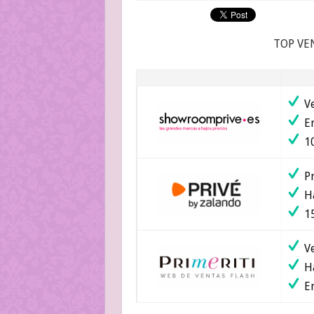
TOP VE
Ve
En
10
Pr
Ha
15
Ve
Ha
En