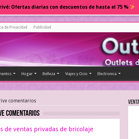
ivé: Ofertas diarias con descuentos de hasta el 75 %
ica de Privacidad
Publicidad
entos
Hogar
Belleza
Viajes y Ocio
Electronica
rive comentarios
Vent
ve comentarios
s de ventas privadas de bricolaje