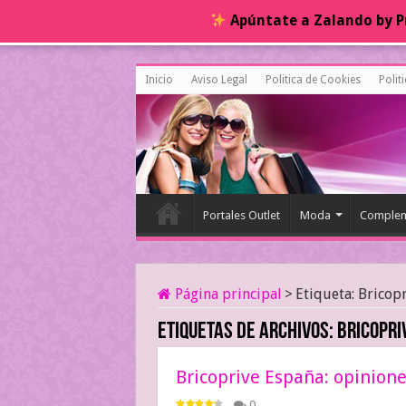
Apúntate a Zalando by Pr
Inicio
Aviso Legal
Politica de Cookies
Polit
Portales Outlet
Moda
Complem
Página principal
>
Etiqueta:
Bricop
Etiquetas de archivos:
Bricopri
Bricoprive España: opinione
0