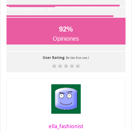
Envíos y devoluciones - 90%
92
%
Opiniones
User Rating:
Be the first one !
ella_fashionist