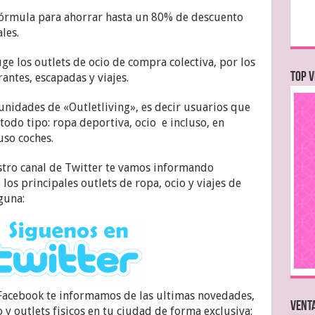
fórmula para ahorrar hasta un 80% de descuento
les.
 los outlets de ocio de compra colectiva, por los
TOP V
antes, escapadas y viajes.
nidades de «Outletliving», es decir usuarios que
odo tipo: ropa deportiva, ocio e incluso, en
uso coches.
stro canal de Twitter te vamos informando
los principales outlets de ropa, ocio y viajes de
guna:
acebook te informamos de las ultimas novedades,
VENTA
y outlets fisicos en tu ciudad de forma exclusiva: