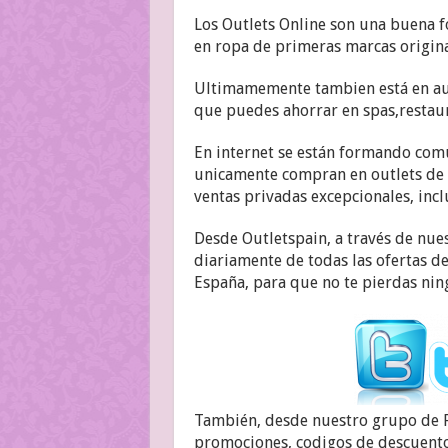
Los Outlets Online son una buena 
en ropa de primeras marcas origina
Ultimamemente tambien está en auge
que puedes ahorrar en spas,restaur
En internet se están formando comu
unicamente compran en outlets de t
ventas privadas excepcionales, incl
Desde Outletspain, a través de nue
diariamente de todas las ofertas de 
España, para que no te pierdas nin
También, desde nuestro grupo de F
promociones, codigos de descuento 