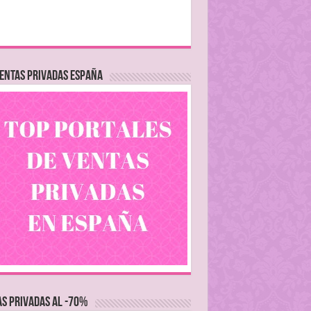
ENTAS PRIVADAS ESPAÑA
S PRIVADAS AL -70%