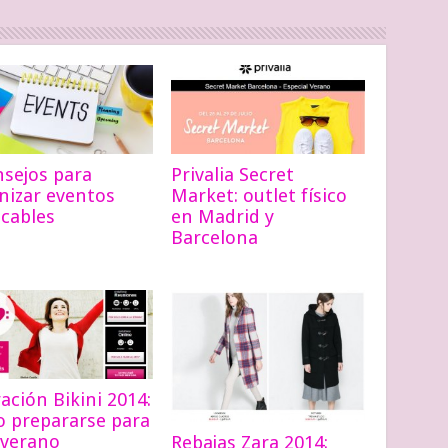
nsejos para
Privalia Secret
nizar eventos
Market: outlet físico
cables
en Madrid y
Barcelona
ación Bikini 2014:
 prepararse para
 verano
Rebajas Zara 2014: