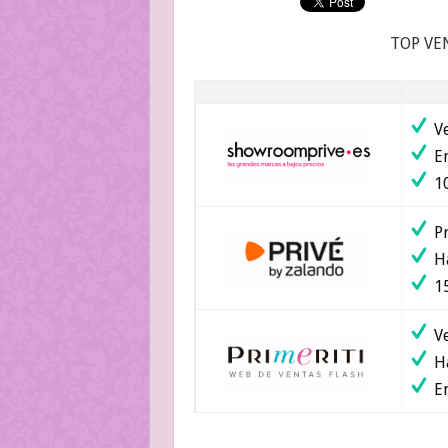
TOP VE
Ve
En
10
Pr
Ha
15
Ve
Ha
En