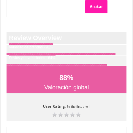
Visitar
Review Overview
Variedad de prendas - 91%
Envíos y devoluciones - 84%
88
%
Valoración global
User Rating:
Be the first one !