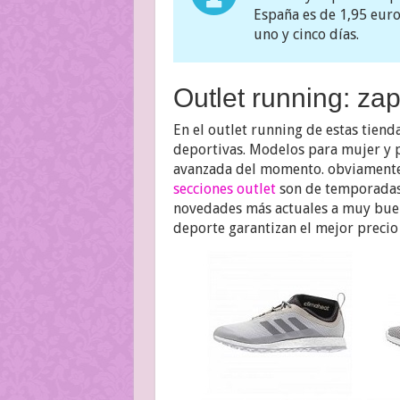
España es de 1,95 euros
uno y cinco días.
Outlet running: zap
En el outlet running de estas tiend
deportivas. Modelos para mujer y 
avanzada del momento. obviamente,
secciones outlet
son de temporadas 
novedades más actuales a muy bueno
deporte garantizan el mejor precio 