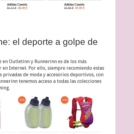
ne: el deporte a golpe de
e en Outletinn y Runnerinn es de los más
en Internet. Por ello, siempre recomiendo estas
as privadas de moda y accesorios deportivos, con
unnerinn tenemos acceso a todas las colecciones
ning.