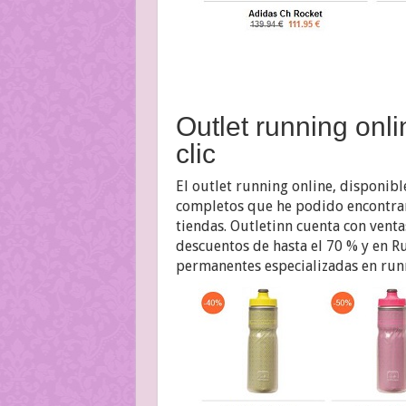
Outlet running onli
clic
El outlet running online, disponibl
completos que he podido encontrar 
tiendas. Outletinn cuenta con vent
descuentos de hasta el 70 % y en R
permanentes especializadas en run