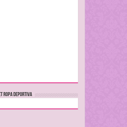
T ROPA DEPORTIVA