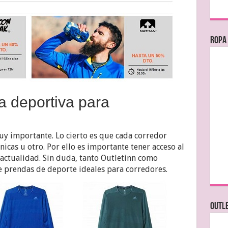
Ropa
pa deportiva para
uy importante. Lo cierto es que cada corredor
icas u otro. Por ello es importante tener acceso al
actualidad. Sin duda, tanto Outletinn como
 prendas de deporte ideales para corredores.
OUTL