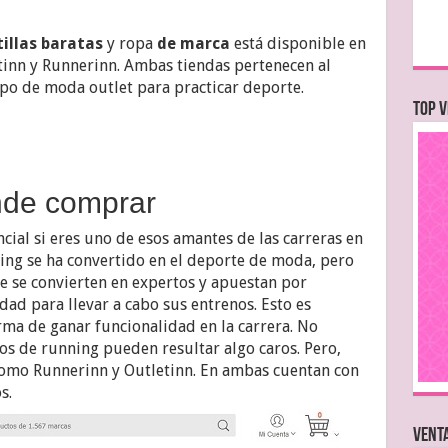
illas baratas
y ropa
de marca
está disponible en
tinn y Runnerinn. Ambas tiendas pertenecen al
po de moda outlet para practicar deporte.
TOP V
nde comprar
cial si eres uno de esos amantes de las carreras en
nning se ha convertido en el deporte de moda, pero
e se convierten en expertos y apuestan por
ad para llevar a cabo sus entrenos. Esto es
rma de ganar funcionalidad en la carrera. No
os de running pueden resultar algo caros. Pero,
e como Runnerinn y Outletinn. En ambas cuentan con
s.
VENTA