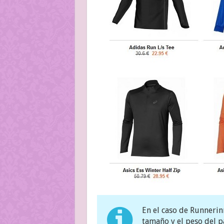
En el caso de Runnerinn
tamaño y el peso del p