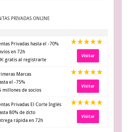
NTAS PRIVADAS ONLINE
ntas Privadas hasta el -70%
víos en 72h
Visitar
€ gratis al registrarte
imeras Marcas
sta el -75%
Visitar
 millones de socios
ntas Privadas El Corte Inglés
sta 80% de dcto
Visitar
trega rápida en 72h