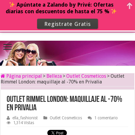
Apúntate a Zalando by Privé: Ofertas
diarias con descuentos de hasta el 75 %
Registrate Gratis
Página principal
>
Belleza
>
Outlet Cosmeticos
>
Outlet
Rimmel London: maquillaje al -70% en Privalia
Outlet Rimmel London: maquillaje al -70%
en Privalia
ella_fashionist
Outlet Cosmeticos
1 comentario
1,314 Vistas