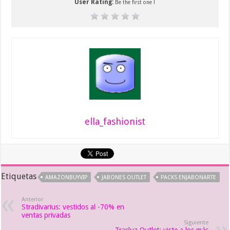
User Rating:
Be the first one !
ella_fashionist
Etiquetas
AMAZONBUYVIP
JABONES OUTLET
PACKS ENJABONARTE
Anterior
Stradivarius: vestidos al -70% en
ventas privadas
Siguiente
Trasluz Outlet: viste a los más