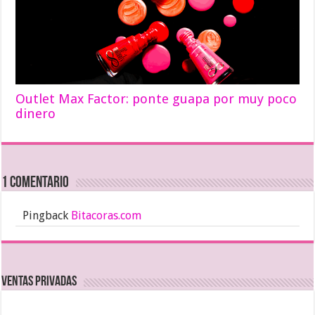
Outlet Max Factor: ponte guapa por muy poco
dinero
1 comentario
Pingback
Bitacoras.com
Ventas Privadas