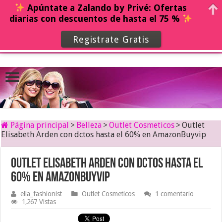
Apúntate a Zalando by Privé: Ofertas
diarias con descuentos de hasta el 75 %
Registrate Gratis
Página principal
>
Belleza
>
Outlet Cosmeticos
>
Outlet
Elisabeth Arden con dctos hasta el 60% en AmazonBuyvip
Outlet Elisabeth Arden con dctos hasta el
60% en AmazonBuyvip
ella_fashionist
Outlet Cosmeticos
1 comentario
1,267 Vistas