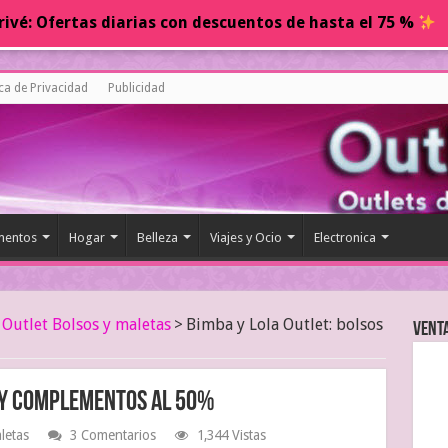
ivé: Ofertas diarias con descuentos de hasta el 75 %
ica de Privacidad
Publicidad
entos
Hogar
Belleza
Viajes y Ocio
Electronica
Outlet Bolsos y maletas
>
Bimba y Lola Outlet: bolsos
Vent
s y complementos al 50%
letas
3 Comentarios
1,344 Vistas