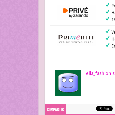
Pr
Ha
15
Ve
Ha
En
ella_fashionis
Compartir