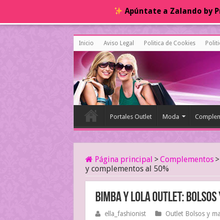
Apúntate a Zalando by Pr
Inicio
Aviso Legal
Politica de Cookies
Polit
Portales Outlet
Moda
Complem
Página principal
>
Complementos
>
y complementos al 50%
Bimba y Lola Outlet: bolso
ella_fashionist
Outlet Bolsos y ma