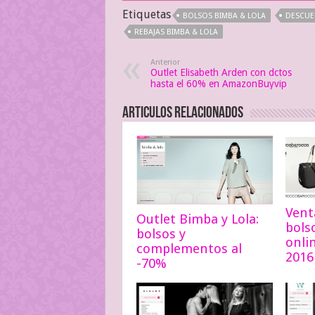
Etiquetas
BOLSOS BIMBA & LOLA
DESCUE
REBAJAS BIMBA & LOLA
Anterior
Outlet Elisabeth Arden con dctos
hasta el 60% en AmazonBuyvip
Articulos relacionados
Vent
Outlet Bimba y Lola:
bols
bolsos y
onli
complementos al
2016
-70%