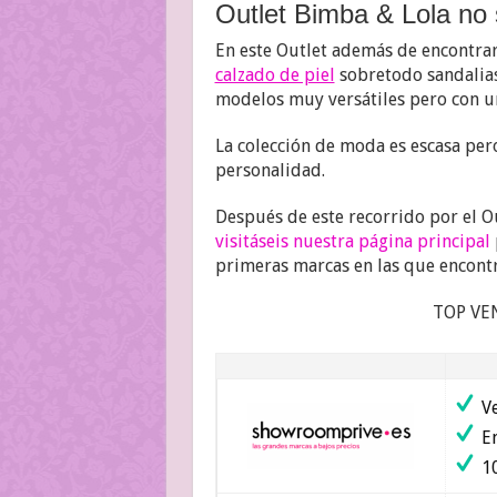
Outlet Bimba & Lola no 
En este Outlet además de encontra
calzado de piel
sobretodo sandalias
modelos muy versátiles pero con un
La colección de moda es escasa per
personalidad.
Después de este recorrido por el 
visitáseis nuestra página principal
primeras marcas en las que encontr
TOP VE
Ve
En
10