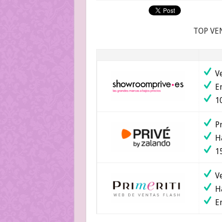
TOP VE
Ve
En
10
Pr
Ha
15
Ve
Ha
En