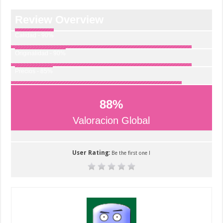
Review Overview
Calidad - 90%
Originalidad - 90%
Precios - 85%
88
%
Valoracion Global
User Rating:
Be the first one !