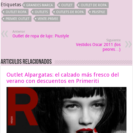
Etiquetas
GRANDES MARCA
OUTLET
OUTLET DE ROPA
OUTLET ROPA
OUTLETS
OUTLETS DE ROPA
PIUSTYLE
PRIVATE OUTLET
VENTE-PRIVEE
Anterior
Outlet de ropa de lujo: Piustyle
Siguiente
Vestidos Oscar 2011 (los
peores…)
Articulos relacionados
Outlet Alpargatas: el calzado más fresco del
verano con descuentos en Primeriti