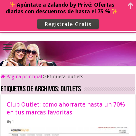
Apúntate a Zalando by Privé: Ofertas
diarias con descuentos de hasta el 75 %
Registrate Gratis
Página principal
>
Etiqueta:
outlets
Etiquetas de archivos:
outlets
Club Outlet: cómo ahorrarte hasta un 70%
en tus marcas favoritas
1