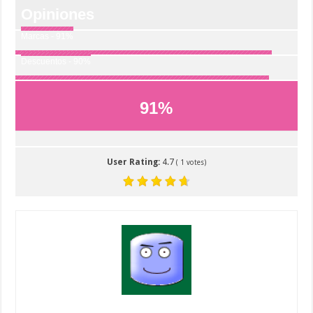
Opiniones
Marcas - 91%
Descuentos - 90%
91
%
User Rating:
4.7
(
1
votes)