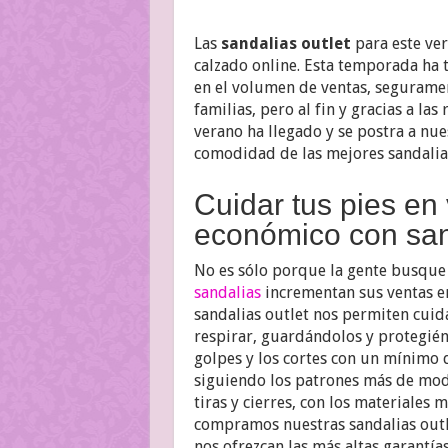
Las
sandalias outlet
para este ver
calzado online. Esta temporada ha 
en el volumen de ventas, seguramen
familias, pero al fin y gracias a las
verano ha llegado y se postra a nues
comodidad de las mejores sandalias
Cuidar tus pies en 
económico con sand
No es sólo porque la gente busque
sandalias
incrementan sus ventas en
sandalias outlet nos permiten cuid
respirar, guardándolos y protegiénd
golpes y los cortes con un mínimo 
siguiendo los patrones más de moda
tiras y cierres, con los materiales m
compramos nuestras sandalias outlet
nos ofrezcan las más altas garantías