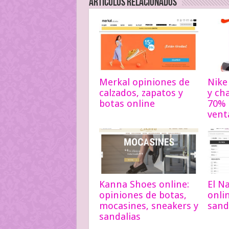
Articulos relacionados
Merkal opiniones de
Nike 
calzados, zapatos y
y ch
botas online
70% 
vent
Kanna Shoes online:
El Na
opiniones de botas,
onli
mocasines, sneakers y
sand
sandalias