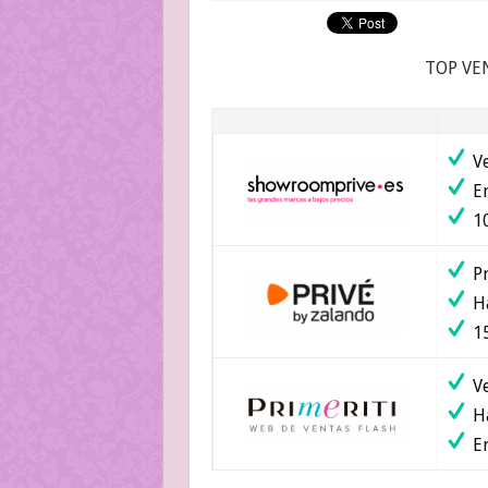
TOP VE
Ve
En
10
Pr
Ha
15
Ve
Ha
En