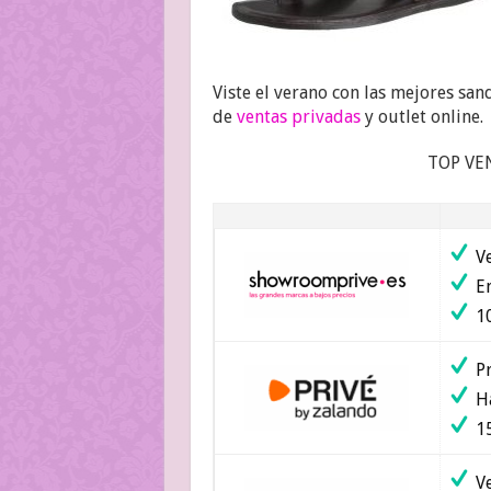
Viste el verano con las mejores sand
de
ventas privadas
y outlet online.
TOP VE
Ve
En
10
Pr
Ha
15
Ve