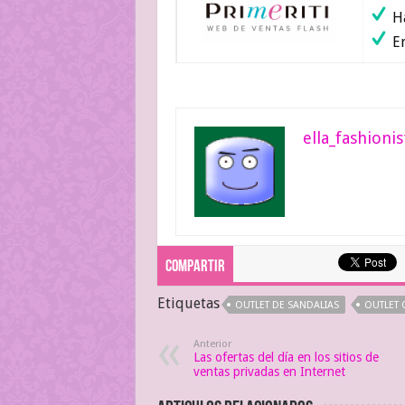
Ha
En
ella_fashionis
Compartir
Etiquetas
OUTLET DE SANDALIAS
OUTLET 
Anterior
Las ofertas del día en los sitios de
ventas privadas en Internet