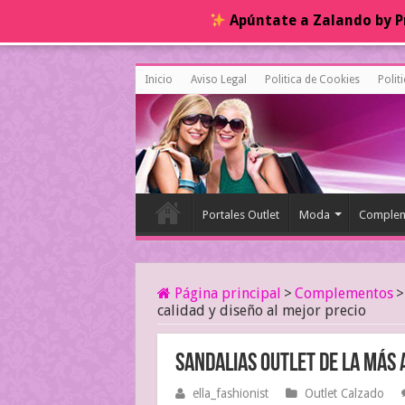
Apúntate a Zalando by Pr
Inicio
Aviso Legal
Politica de Cookies
Polit
Portales Outlet
Moda
Complem
Página principal
>
Complementos
>
calidad y diseño al mejor precio
Sandalias outlet de la más 
ella_fashionist
Outlet Calzado