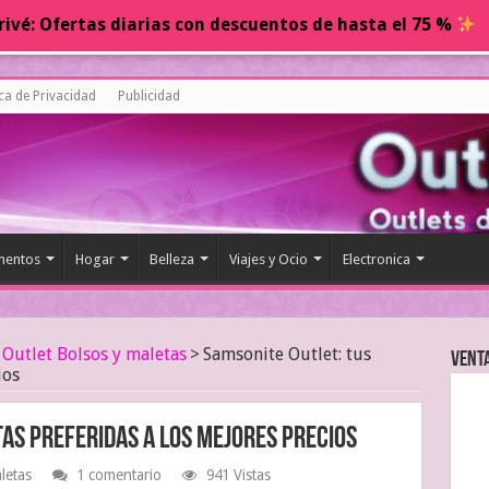
ivé: Ofertas diarias con descuentos de hasta el 75 %
ica de Privacidad
Publicidad
entos
Hogar
Belleza
Viajes y Ocio
Electronica
Outlet Bolsos y maletas
>
Samsonite Outlet: tus
Vent
ios
as preferidas a los mejores precios
letas
1 comentario
941 Vistas