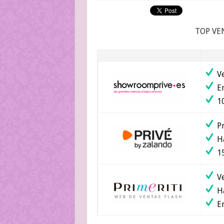
TOP VE
Ve
En
10
Pr
Ha
15
Ve
Ha
En