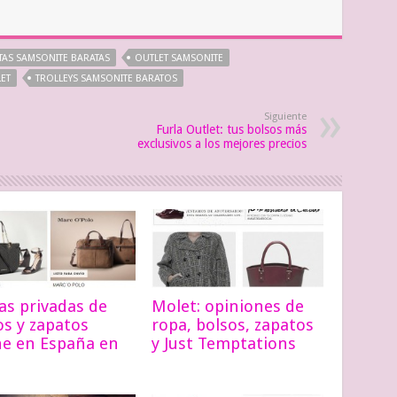
TAS SAMSONITE BARATAS
OUTLET SAMSONITE
ET
TROLLEYS SAMSONITE BARATOS
Siguiente
Furla Outlet: tus bolsos más
exclusivos a los mejores precios
as privadas de
Molet: opiniones de
os y zapatos
ropa, bolsos, zapatos
ne en España en
y Just Temptations