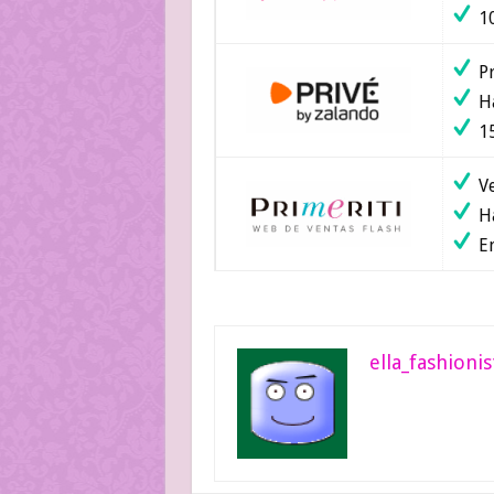
10
Pr
Ha
15
Ve
Ha
En
ella_fashionis