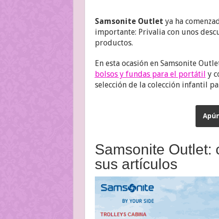
Samsonite Outlet
ya ha comenzado
importante: Privalia con unos desc
productos.
En esta ocasión en Samsonite Outle
bolsos y fundas para el portátil
y c
selección de la colección infantil 
Apún
Samsonite Outlet: 
sus artículos