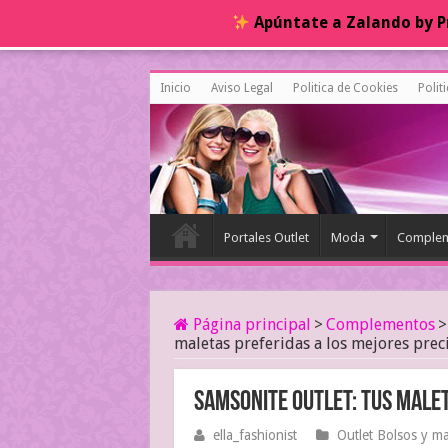
Apúntate a Zalando by Pr
Inicio
Aviso Legal
Politica de Cookies
Polit
Portales Outlet
Moda
Complem
Página principal
>
Complementos
>
maletas preferidas a los mejores prec
Samsonite Outlet: tus malet
ella_fashionist
Outlet Bolsos y ma