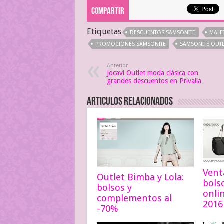
Compartir
Etiquetas
DESCUENTOS SAMSONITE
MALE
PROMOCIONES SAMSONITE
SAMSONITE OUTL
Anterior
Jocavi Outlet moda clásica con
grandes descuentos en Privalia
Articulos relacionados
Vent
Outlet Bimba y Lola:
bols
bolsos y
onli
complementos al
2016
-70%