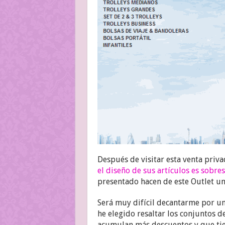
Después de visitar esta venta pri
el diseño de sus artículos es sobres
presentado hacen de este Outlet u
Será muy difícil decantarme por u
he elegido resaltar los conjuntos d
acumulan más descuentos y que tie