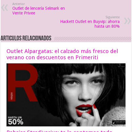
Anterior
Outlet de lencería Selmark en
Vente Privee
Siguiente
Hackett Outlet en Buyvip: ahorra
hasta un 80%
Articulos relacionados
Outlet Alpargatas: el calzado más fresco del
verano con descuentos en Primeriti