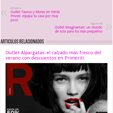
Anterior
Outlet Taurus y Monix en Vente
Privee: equipa tu casa por muy
poco
Siguiente
Outlet Imaginarium: un mundo
de ocio para los más pequeños
Articulos relacionados
Outlet Alpargatas: el calzado más fresco del
verano con descuentos en Primeriti