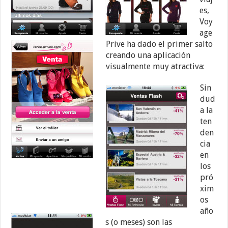
es,
Voy
age
Prive ha dado el primer salto
creando una aplicación
visualmente muy atractiva:
Sin
dud
a la
ten
den
cia
en
los
pró
xim
os
año
s (o meses) son las