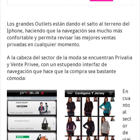
Los grandes Outlets están dando el salto al terreno del
Iphone, haciendo que la navegación sea mucho más
confortable y permita revisar las mejores ventas
privadas en cualquier momento.
A la cabeza del sector de la moda se encuentran Privalia
y Vente Privee, con un estupendo interfaz de
navegación que hace que la compra sea bastante
cómoda:
En
cua
nto
al
sect
or
de
viaj