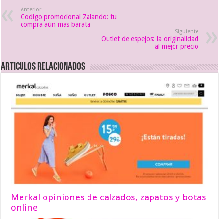
Anterior
Codigo promocional Zalando: tu
compra aún más barata
Siguiente
Outlet de espejos: la originalidad
al mejor precio
Articulos relacionados
Merkal opiniones de calzados, zapatos y botas
online