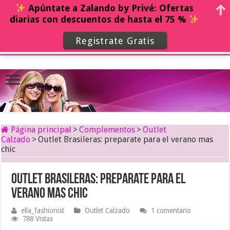
Apúntate a Zalando by Privé: Ofertas
diarias con descuentos de hasta el 75 %
Registrate Gratis
Página principal
>
Complementos
>
Outlet
Calzado
>
Outlet Brasileras: preparate para el verano mas
chic
Outlet Brasileras: preparate para el
verano mas chic
ella_fashionist
Outlet Calzado
1 comentario
788 Vistas