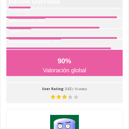
Review Overview
Precios - 95%
Variedad marcas - 80%
Calidad - 95%
Servicios complementarios - 90%
90
%
Valoración global
User Rating:
3.02
(
13
votes)