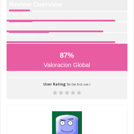
Review Overview
Precio - 90%
Calidad - 80%
Ventajas Usuarios - 90%
87
%
Valoracion Global
User Rating:
Be the first one !