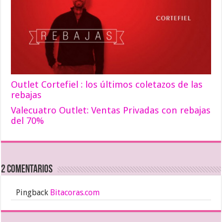
Outlet Cortefiel : los últimos coletazos de las
rebajas
Valecuatro Outlet: Ventas Privadas con rebajas
del 70%
2 comentarios
Pingback
Bitacoras.com