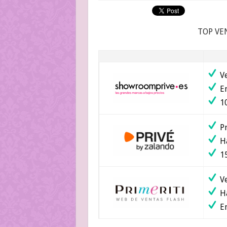
TOP VE
Ve
En
10
Pr
Ha
15
Ve
Ha
En