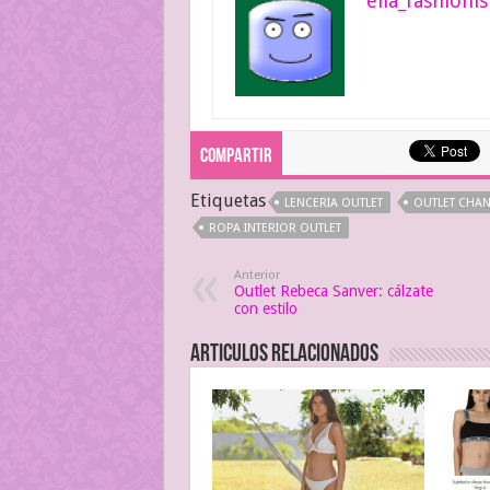
ella_fashionis
Compartir
Etiquetas
LENCERIA OUTLET
OUTLET CHAN
ROPA INTERIOR OUTLET
Anterior
Outlet Rebeca Sanver: cálzate
con estilo
Articulos relacionados