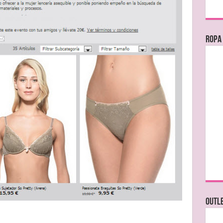
Ropa
OUTL