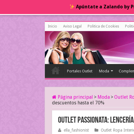
Apúntate a Zalando by Pr
Inicio
Aviso Legal
Politica de Cookies
Polit
Portales Outlet
Moda
Complem
Página principal
>
Moda
>
Outlet Ro
descuentos hasta el 70%
Outlet Passionata: lencerí
ella_fashionist
Outlet Ropa Interi