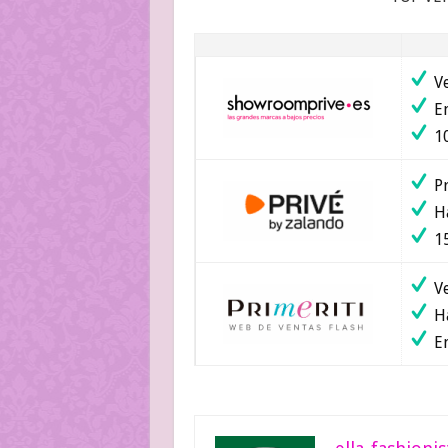
Ve
En
10
Pr
Ha
15
Ve
Ha
En