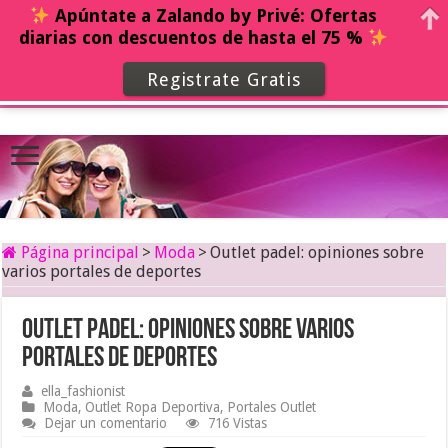
Apúntate a Zalando by Privé: Ofertas
diarias con descuentos de hasta el 75 %
Registrate Gratis
Página principal
>
Moda
>
Outlet padel: opiniones sobre
varios portales de deportes
Outlet padel: opiniones sobre varios
portales de deportes
ella_fashionist
Moda
,
Outlet Ropa Deportiva
,
Portales Outlet
Dejar un comentario
716 Vistas