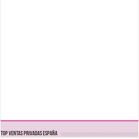
TOP VENTAS PRIVADAS ESPAÑA