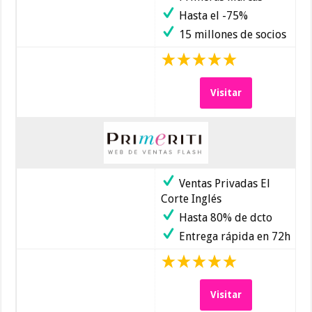
Hasta el -75%
15 millones de socios
Visitar
Ventas Privadas El
Corte Inglés
Hasta 80% de dcto
Entrega rápida en 72h
Visitar