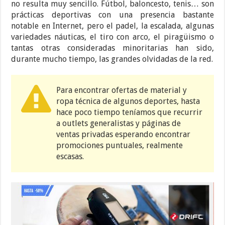
no resulta muy sencillo. Fútbol, baloncesto, tenis… son
prácticas deportivas con una presencia bastante
notable en Internet, pero el padel, la escalada, algunas
variedades náuticas, el tiro con arco, el piragüismo o
tantas otras consideradas minoritarias han sido,
durante mucho tiempo, las grandes olvidadas de la red.
Para encontrar ofertas de material y
ropa técnica de algunos deportes, hasta
hace poco tiempo teníamos que recurrir
a outlets generalistas y páginas de
ventas privadas esperando encontrar
promociones puntuales, realmente
escasas.