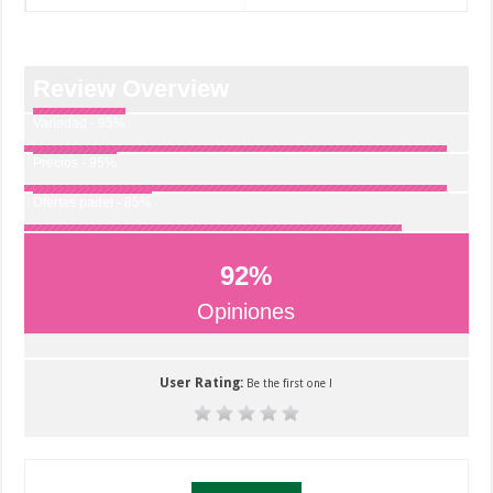
Review Overview
Variedad - 95%
Precios - 95%
Ofertas padel - 85%
92
%
Opiniones
User Rating:
Be the first one !