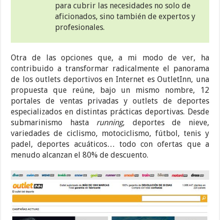
para cubrir las necesidades no solo de
aficionados, sino también de expertos y
profesionales.
Otra de las opciones que, a mi modo de ver, ha
contribuido a transformar radicalmente el panorama
de los outlets deportivos en Internet es OutletInn, una
propuesta que reúne, bajo un mismo nombre, 12
portales de ventas privadas y outlets de deportes
especializados en distintas prácticas deportivas. Desde
submarinismo hasta
running
, deportes de nieve,
variedades de ciclismo, motociclismo, fútbol, tenis y
padel, deportes acuáticos… todo con ofertas que a
menudo alcanzan el 80% de descuento.