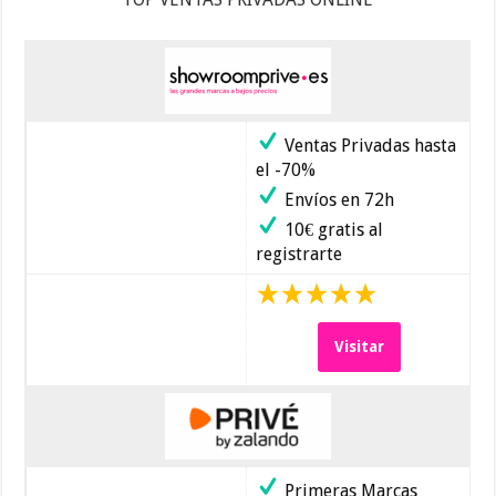
Ventas Privadas hasta
el -70%
Envíos en 72h
10€ gratis al
registrarte
Visitar
Primeras Marcas