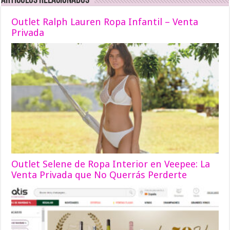
Articulos relacionados
Outlet Ralph Lauren Ropa Infantil – Venta
Privada
Outlet Selene de Ropa Interior en Veepee: La
Venta Privada que No Querrás Perderte