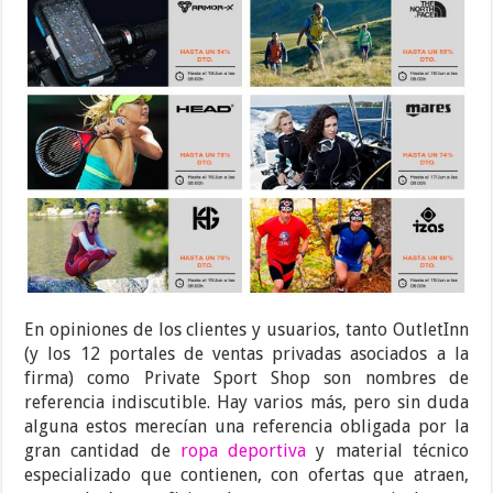
En opiniones de los clientes y usuarios, tanto OutletInn
(y los 12 portales de ventas privadas asociados a la
firma) como Private Sport Shop son nombres de
referencia indiscutible. Hay varios más, pero sin duda
alguna estos merecían una referencia obligada por la
gran cantidad de
ropa deportiva
y material técnico
especializado que contienen, con ofertas que atraen,