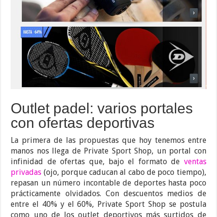
Outlet padel: varios portales
con ofertas deportivas
La primera de las propuestas que hoy tenemos entre
manos nos llega de Private Sport Shop, un portal con
infinidad de ofertas que, bajo el formato de
ventas
privadas
(ojo, porque caducan al cabo de poco tiempo),
repasan un número incontable de deportes hasta poco
prácticamente olvidados. Con descuentos medios de
entre el 40% y el 60%, Private Sport Shop se postula
como uno de los outlet deportivos más surtidos de