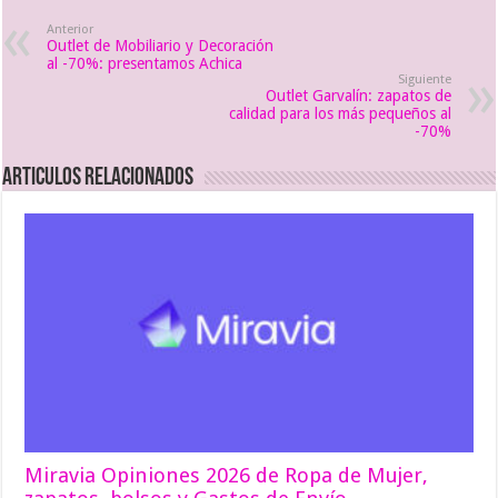
Anterior
Outlet de Mobiliario y Decoración
al -70%: presentamos Achica
Siguiente
Outlet Garvalín: zapatos de
calidad para los más pequeños al
-70%
Articulos relacionados
Miravia Opiniones 2026 de Ropa de Mujer,