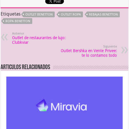
Etiquetas
OUTLET BENETTON
OUTLET ROPA
REBAJAS BENETTON
ROPA BENETTON
Anterior
Outlet de restaurantes de lujo:
Clubkviar
Siguiente
Outlet Bershka en Vente Privee:
te lo contamos todo
Articulos relacionados