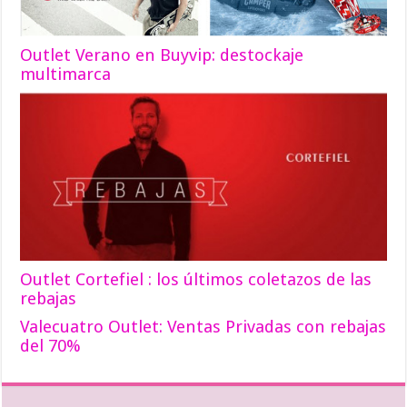
Outlet Verano en Buyvip: destockaje
multimarca
Outlet Cortefiel : los últimos coletazos de las
rebajas
Valecuatro Outlet: Ventas Privadas con rebajas
del 70%