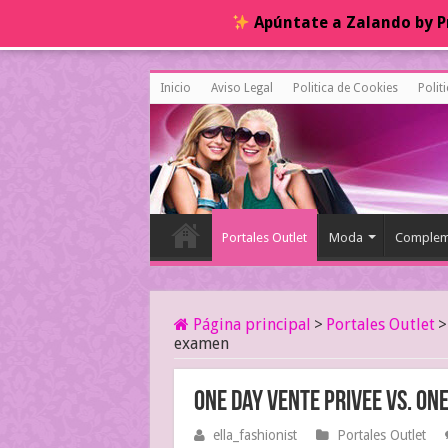
Apúntate a Zalando by Pr
Inicio
Aviso Legal
Politica de Cookies
Polit
Portales Outlet
Moda
Complem
Página principal
>
Portales Outlet
>
examen
One Day Vente Privee vs. On
ella_fashionist
Portales Outlet