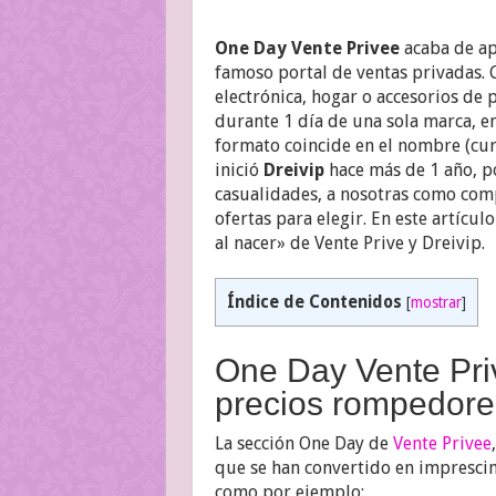
One Day Vente Privee
acaba de ap
famoso portal de ventas privadas. 
electrónica, hogar o accesorios de
durante 1 día de una sola marca, en
formato coincide en el nombre (cur
inició
Dreivip
hace más de 1 año, po
casualidades, a nosotras como co
ofertas para elegir. En este artíc
al nacer» de Vente Prive y Dreivip.
Índice de Contenidos
[
mostrar
]
One Day Vente Priv
precios rompedore
La sección One Day de
Vente Privee
que se han convertido en imprescind
como por ejemplo: