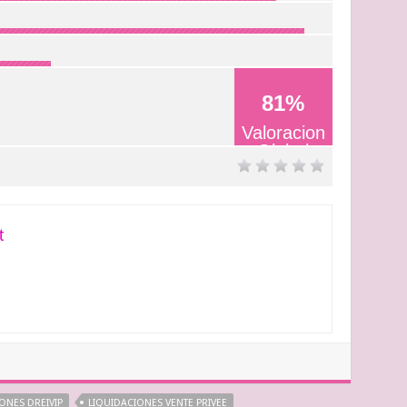
81
%
Valoracion
Global
t
ONES DREIVIP
LIQUIDACIONES VENTE PRIVEE