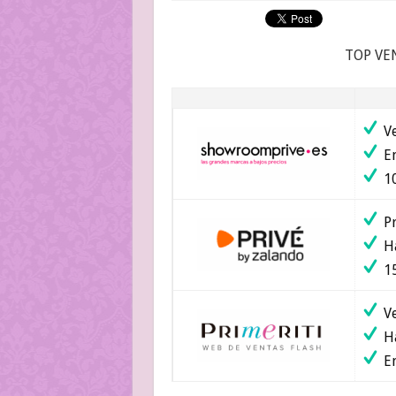
TOP VE
Ve
En
10
Pr
Ha
15
Ve
Ha
En