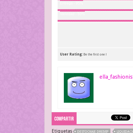
Entrega - 95%
Variedad - 50%
User Rating:
Be the first one !
ella_fashionis
Compartir
Etiquetas
DESTOCKAJE DREIVIP
LIQUIDACI