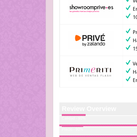
Ve
En
10
Pr
Ha
15
Ve
Ha
En
Review Overview
Calidad - 90%
Precio - 90%