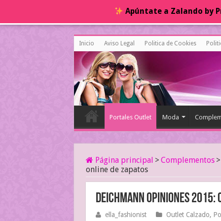
Apúntate a Zalando by Pr
Inicio
Aviso Legal
Politica de Cookies
Polit
Portales Outlet
Moda
Complem
Página principal
>
Complementos
>
online de zapatos
Deichmann opiniones 2015: 
ella_fashionist
Outlet Calzado
,
Po