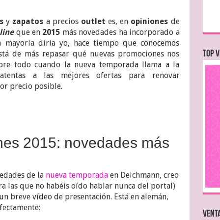
s
y
zapatos
a precios
outlet
es, en
opiniones
de
line
que en
2015
más novedades ha incorporado a
la mayoría diría yo, hace tiempo que conocemos
stá de más repasar qué nuevas promociones nos
TOP V
obre todo cuando la nueva temporada llama a la
tentas a las mejores ofertas para renovar
or precio posible.
nes 2015: novedades más
vedades de la
nueva temporada
en Deichmann, creo
ra las que no habéis oído hablar nunca del portal)
n breve vídeo de presentación. Está en alemán,
fectamente:
VENTA