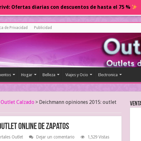
ivé: Ofertas diarias con descuentos de hasta el 75 %
ica de Privacidad
Publicidad
entos
Hogar
Belleza
Viajes y Ocio
Electronica
Outlet Calzado
>
Deichmann opiniones 2015: outlet
Vent
outlet online de zapatos
rtales Outlet
Dejar un comentario
1,529 Vistas