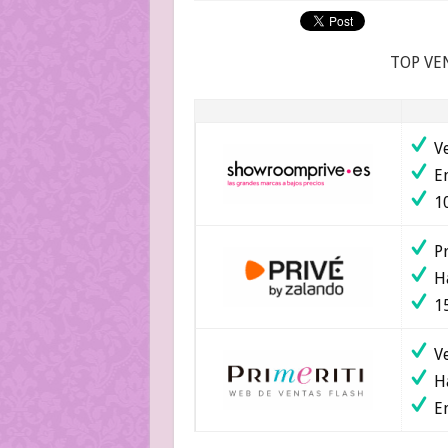
TOP VE
Ve
En
10
Pr
Ha
15
Ve
Ha
En