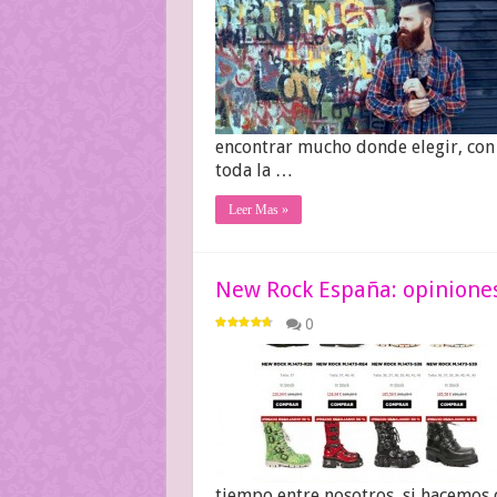
encontrar mucho donde elegir, con p
toda la …
Leer Mas »
New Rock España: opiniones
0
tiempo entre nosotros, si hacemos 