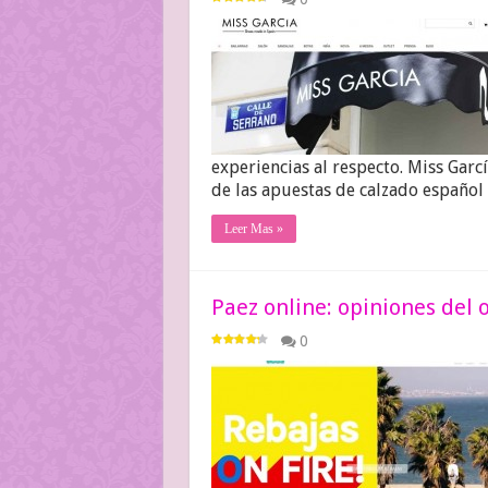
experiencias al respecto. Miss Garc
de las apuestas de calzado españo
Leer Mas »
Paez online: opiniones del 
0