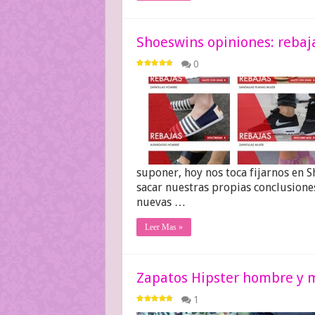
Shoeswins opiniones: rebaj
0
suponer, hoy nos toca fijarnos en
sacar nuestras propias conclusione
nuevas …
Leer Mas »
Zapatos Hipster hombre y m
1