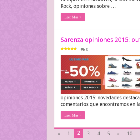
Rock, opiniones sobre …
Leer Mas »
Sarenza opiniones 2015: out
0
opiniones 2015: novedades destacad
comentarios que encontramos en la 
Leer Mas »
2
«
1
3
4
5
»
10