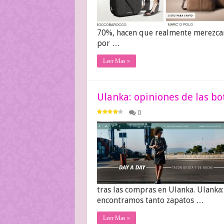
70%, hacen que realmente merezcan 
por …
Leer Mas »
Ulanka: opiniones de las b
0
tras las compras en Ulanka. Ulanka
encontramos tanto zapatos …
Leer Mas »