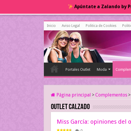
Apúntate a Zalando by Pr
Inicio
Aviso Legal
Politica de Cookies
Polit
Portales Outlet
Moda
Complem
Página principal
>
Complementos
>
Outlet Calzado
Miss García: opiniones del 
0