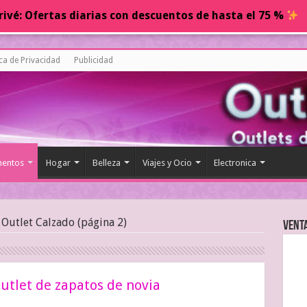
ivé: Ofertas diarias con descuentos de hasta el 75 %
ica de Privacidad
Publicidad
entos
Hogar
Belleza
Viajes y Ocio
Electronica
Outlet Calzado (página 2)
Vent
outlet de zapatos de novia