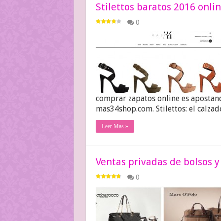
Stilettos baratos 2016 onli
0
comprar zapatos online es apostan
mas34shop.com. Stilettos: el calza
Leer Mas »
Ventas privadas de bolsos 
0