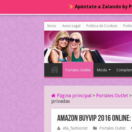
Apúntate a Zalando by Pr
Inicio
Aviso Legal
Politica de Cookies
Polit
Portales Outlet
Moda
Complem
Página principal
>
Portales Outlet
>
privadas
Amazon Buyvip 2016 online: 
ella_fashionist
Portales Outlet