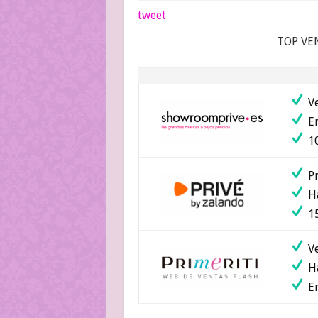
tweet
TOP VE
Ve
En
10
Pr
Ha
15
Ve
Ha
En