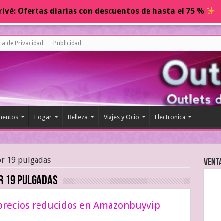
ivé: Ofertas diarias con descuentos de hasta el 75 %
ica de Privacidad
Publicidad
entos
Hogar
Belleza
Viajes y Ocio
Electronica
or 19 pulgadas
Vent
r 19 pulgadas
a precios reducidos en Amazonbuyvip