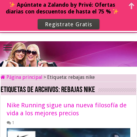
Apúntate a Zalando by Privé: Ofertas
diarias con descuentos de hasta el 75 %
Registrate Gratis
Página principal
>
Etiqueta:
rebajas nike
Etiquetas de archivos:
rebajas nike
Nike Running sigue una nueva filosofía de
vida a los mejores precios
1