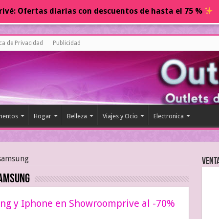
ivé: Ofertas diarias con descuentos de hasta el 75 %
ica de Privacidad
Publicidad
entos
Hogar
Belleza
Viajes y Ocio
Electronica
 samsung
Vent
samsung
ung y Iphone en Showroomprive al -70%