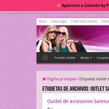
Apúntate a Zalando by Pr
Inicio
Aviso Legal
Politica de Cookies
Polit
Portales Outlet
Moda
Complem
Página principal
>
Etiqueta:
outlet
Etiquetas de archivos:
outlet 
Outlet de accesorios Sams
0