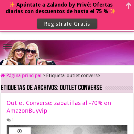
Apúntate a Zalando by Privé: Ofertas
diarias con descuentos de hasta el 75 %
Registrate Gratis
Página principal
>
Etiqueta:
outlet converse
Etiquetas de archivos:
outlet converse
Outlet Converse: zapatillas al -70% en
AmazonBuyvip
1