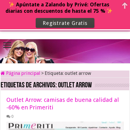
Apúntate a Zalando by Privé: Ofertas
diarias con descuentos de hasta el 75 %
Registrate Gratis
Página principal
>
Etiqueta:
outlet arrow
Etiquetas de archivos:
outlet arrow
Outlet Arrow: camisas de buena calidad al
-60% en Primeriti
0