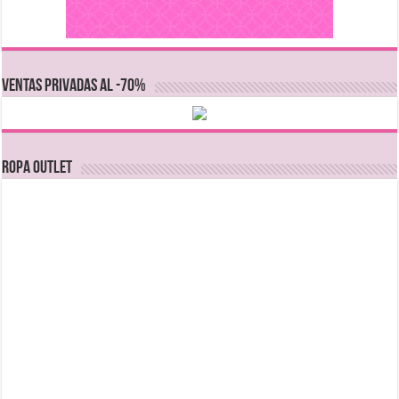
VENTAS PRIVADAS AL -70%
Ropa Outlet