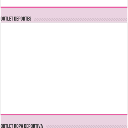
OUTLET DEPORTES
OUTLET ROPA DEPORTIVA