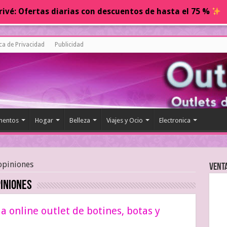
ivé: Ofertas diarias con descuentos de hasta el 75 %
ica de Privacidad
Publicidad
entos
Hogar
Belleza
Viajes y Ocio
Electronica
opiniones
Vent
iniones
a online outlet de botines, botas y