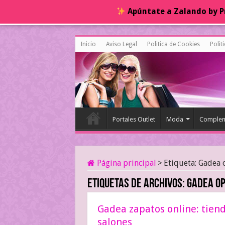
Apúntate a Zalando by Pr
Inicio
Aviso Legal
Politica de Cookies
Polit
Portales Outlet
Moda
Complem
Página principal
>
Etiqueta:
Gadea 
Etiquetas de archivos:
Gadea op
Gadea zapatos online: tiend
salones