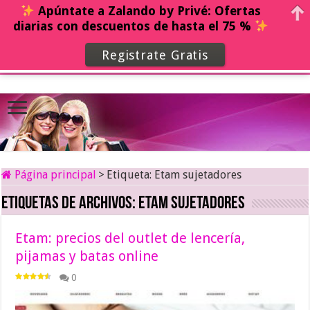
Apúntate a Zalando by Privé: Ofertas
diarias con descuentos de hasta el 75 %
Registrate Gratis
Página principal
>
Etiqueta:
Etam sujetadores
Etiquetas de archivos:
Etam sujetadores
Etam: precios del outlet de lencería,
pijamas y batas online
0