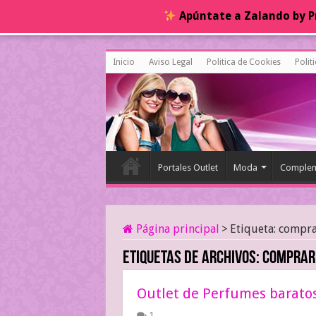
Apúntate a Zalando by Pr
Inicio
Aviso Legal
Politica de Cookies
Polit
Portales Outlet
Moda
Complem
Página principal
>
Etiqueta:
compra
Etiquetas de archivos:
comprar
Outlet de Perfumes barato
1