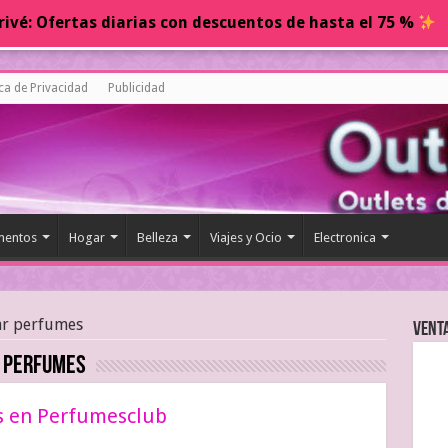
ivé: Ofertas diarias con descuentos de hasta el 75 %
ica de Privacidad
Publicidad
entos
Hogar
Belleza
Viajes y Ocio
Electronica
r perfumes
Vent
 perfumes
s en Perfumesclub