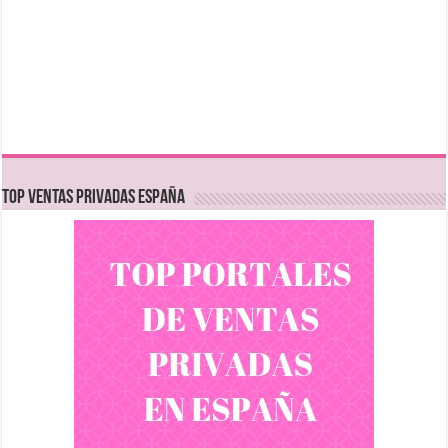
TOP VENTAS PRIVADAS ESPAÑA